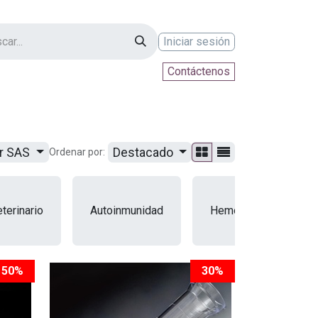
Iniciar sesión
Contáctenos
ontáctenos
ur SAS
Destacado
Ordenar por:
terinario
Autoinmunidad
Hemoglobinopatias
50%
30%