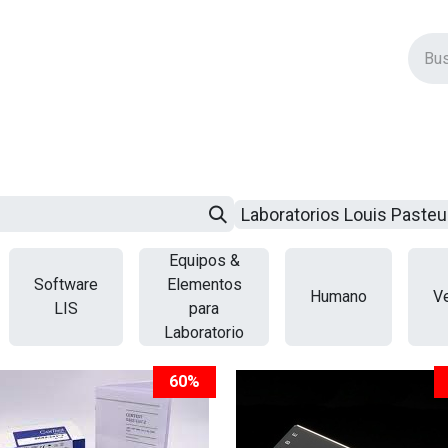
vos Productos
Descuentos
Eventos
Insertos
Tienda
C
Laboratorios Louis Paste
Equipos &
Software
Elementos
Humano
Ve
LIS
para
Laboratorio
60%