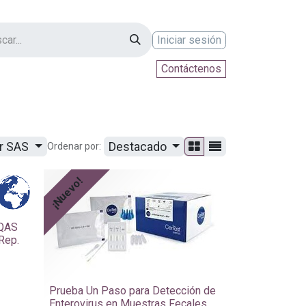
Iniciar sesión
Contáctenos
ontáctenos
ur SAS
Destacado
Ordenar por:
¡Nuevo!
IQAS
Rep.
Prueba Un Paso para Detección de
Enterovirus en Muestras Fecales.