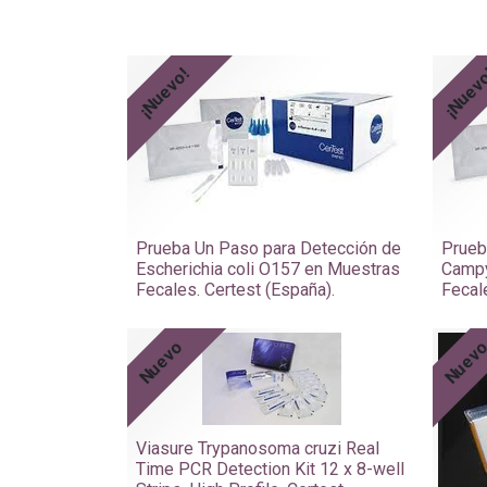
¡Nuevo!
¡Nuev
Prueba Un Paso para Detección de
Prueb
Escherichia coli O157 en Muestras
Campy
Fecales. Certest (España).
Fecal
Nuevo
Nuev
​​Viasure Trypanosoma cruzi Real
Time PCR Detection Kit 12 x 8-well