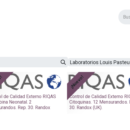
vos Productos
Descuentos
Eventos
Insertos
Tienda
C
Laboratorios Louis Paste
o!
¡Nuevo!
ol de Calidad Externo RIQAS
Control de Calidad Externo R
ubina Neonatal. 2
Citoquinas. 12 Mensurandos. 
randos. Rep. 30. Randox
30. Randox (UK).