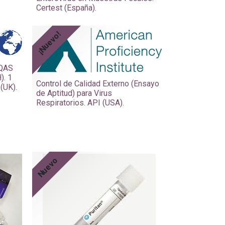
Certest (España).
¡Nuevo!
IQAS
). 1
Control de Calidad Externo (Ensayo
(UK).
de Aptitud) para Virus
Respiratorios. API (USA).
Nuevo