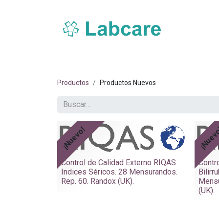
Inicio
Sobre Labcare
Productos
Nue
Productos
Productos Nuevos
¡Nuevo!
¡Nuev
Control de Calidad Externo RIQAS
Contr
Indices Séricos. 28 Mensurandos.
Bilirr
Rep. 60. Randox (UK).
Mensu
(UK).