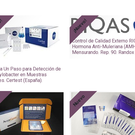
o!
¡Nuevo!
Control de Calidad Externo R
Hormona Anti-Muleriana (AMH
Mensurando. Rep. 90. Randox 
a Un Paso para Detección de
lobacter en Muestras
es. Certest (España).
o
Nuevo