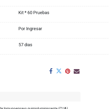
XX
________________________________________________________
Kit * 60 Pruebas
XX
________________________________________________________
Por Ingresar
XX
________________________________________________________
57
dias
XX
________________________________________________________
o de Inmunoensayo quimioluminiscente (CLIA).