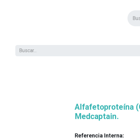
vos Productos
Descuentos
Eventos
Insertos
Tienda
C
Alfafetoproteína (
Medcaptain.
Referencia Interna: