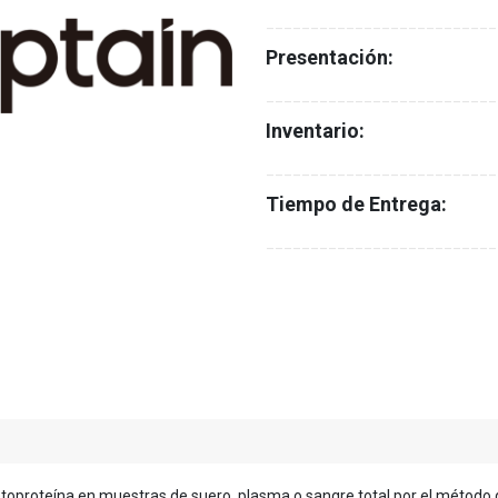
__________________________
Presentación:
__________________________
Inventario:
__________________________
Tiempo de Entrega:
__________________________
afetoproteína en muestras de suero, plasma o sangre total por el métod