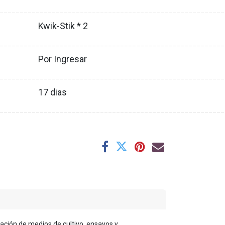
XX
________________________________________________________
Kwik-Stik * 2
XX
________________________________________________________
Por Ingresar
XX
________________________________________________________
17
dias
XX
________________________________________________________
cación de medios de cultivo, ensayos y