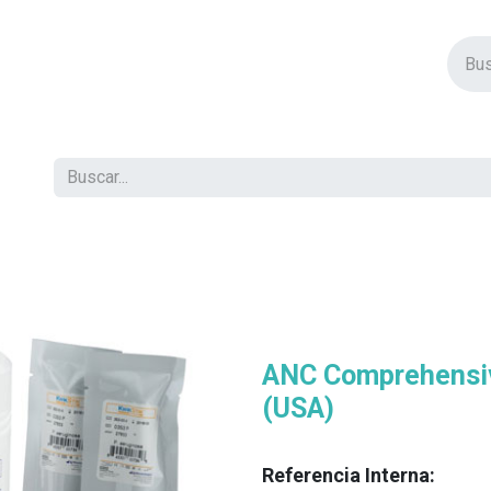
vos Productos
Descuentos
Eventos
Insertos
Tienda
C
ANC Comprehensiv
(USA)
Referencia Interna: