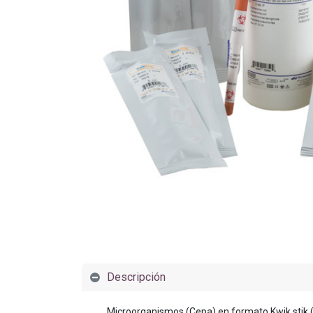
Descripción
Microorganismos (Cepa) en formato Kwik stik (*2