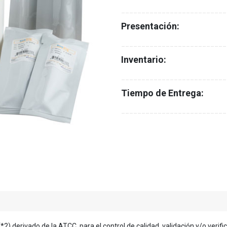
__________________________
Presentación:
__________________________
Inventario:
__________________________
Tiempo de Entrega:
__________________________
) derivado de la ATCC, para el control de calidad, validación y/o verifi