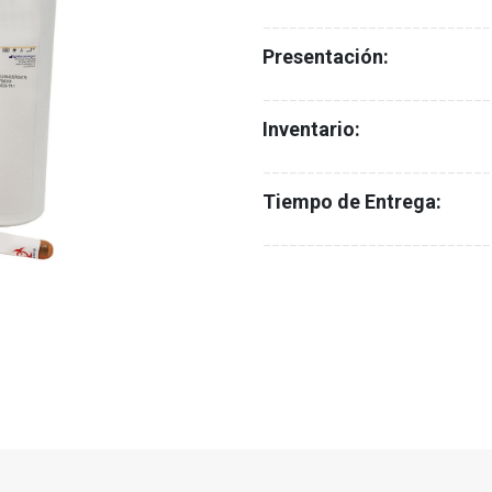
__________________________
Presentación:
__________________________
Inventario:
__________________________
Tiempo de Entrega:
__________________________