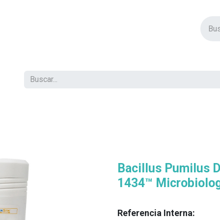
vos Productos
Descuentos
Eventos
Insertos
Tienda
C
Bacillus Pumilus 
1434™ Microbiolog
Referencia Interna: