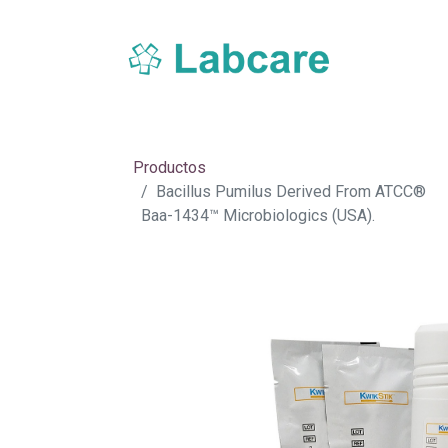
Inicio
Sobre Labcare
Productos
Nue
Productos
Bacillus Pumilus Derived From ATCC®
Baa-1434™ Microbiologics (USA).