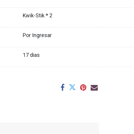
XX
________________________________________________________
Kwik-Stik * 2
XX
________________________________________________________
Por Ingresar
XX
________________________________________________________
17
dias
XX
________________________________________________________