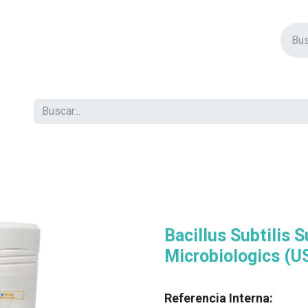
vos Productos
Descuentos
Eventos
Insertos
Tienda
C
Bacillus Subtilis
Microbiologics (U
Referencia Interna: