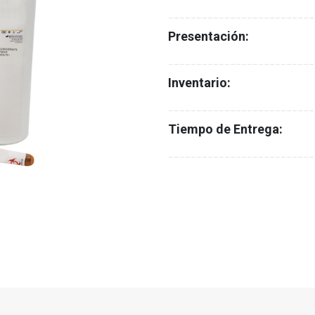
__________________________
Presentación:
__________________________
Inventario:
__________________________
Tiempo de Entrega:
__________________________