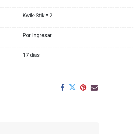
XX
________________________________________________________
Kwik-Stik * 2
XX
________________________________________________________
Por Ingresar
XX
________________________________________________________
17
dias
XX
________________________________________________________