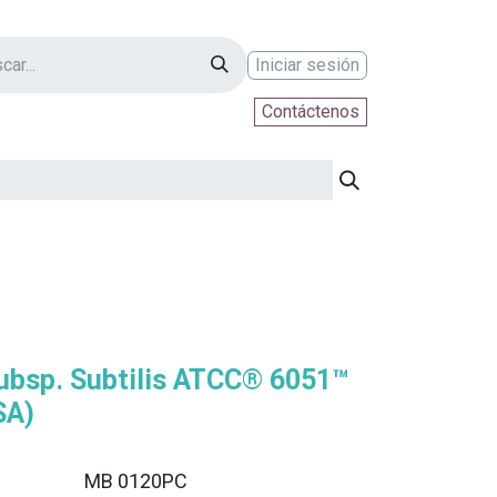
Iniciar sesión
Contáctenos
ontáctenos
 Subsp. Subtilis ATCC® 6051™
SA)
MB 0120PC