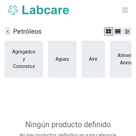
Petróleos
Agregados
Aliment
y
Aguas
Aire
Animal
Concretos
Ningún producto definido
No hay productos definidos en esta categoría.