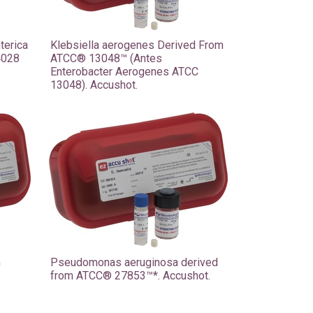
terica
Klebsiella aerogenes Derived From
4028
ATCC® 13048™ (Antes
Enterobacter Aerogenes ATCC
13048). Accushot.
m
Pseudomonas aeruginosa derived
from ATCC® 27853™*. Accushot.