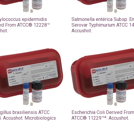
ylococcus epidermidis
Salmonella entérica Subsp. En
ed From ATCC® 12228™
Serovar Typhimurium ATCC 1
hot.
Accushot.
gillus brasiliensis ATCC
Escherichia Coli Derived Fro
. Accushot. Microbiologics
ATCC® 11229™*. Accushot.
.