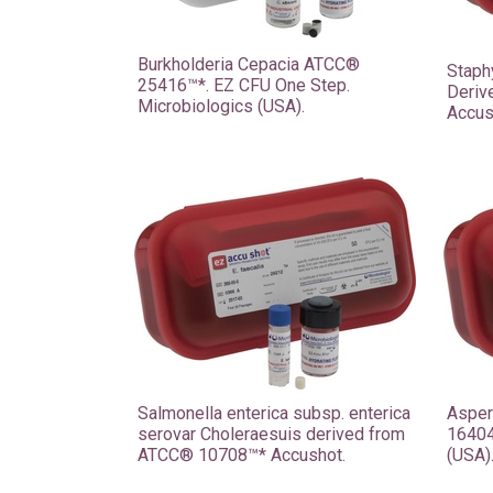
Burkholderia Cepacia ATCC®
Staph
25416™*. EZ CFU One Step.
Deriv
Microbiologics (USA).
Accus
Salmonella enterica subsp. enterica
Asper
serovar Choleraesuis derived from
16404
ATCC® 10708™* Accushot.
(USA)