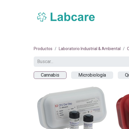
Inicio
Sobre Labcare
Productos
Nue
Productos
Laboratorio Industrial & Ambiental
C
Cannabis
Microbiología
Q